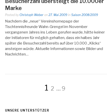
Besucherzahl übersteigt die 10.000er
Marke
Posted by
Christoph Weber
on
27. Mai 2009
in
Saison 2008/2009
Nachdem die „neue“ Vereinshomepage der
Tischtennisfreunde Wahn-Grengel im November
vergangenen Jahres ins Leben gerufen wurde, hätte keiner
der Initiatoren für möglich gehalten, dass ein halbes Jahr
später die Besucherzahl bereits auf über 10.000 „Klicks“
ansteigen würde. Aktuelle Informationen sowie Bilder und
Nachrichten…
Seitennummerie
Page
Page
Page
1
2
…
9
der
UNSERE UNTERSTÜTZER