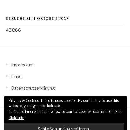
BESUCHE SEIT OKTOBER 2017
42.886
Impressum
Links
Datenschutzerklärung
Privacy & Cookies: This site uses cookies. By continuing to use this
website, you agree to their use.
To find out more, including how to control cookies, see here:
Cookie-
Copyright © 2026 TTF Wahn-Grengel. All Rights Reserved.
Richtlinie
Fashify Theme by
FRT