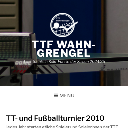
Skip
to
content
TTF WAHN-
GRENGEL
Tischtennis in Köln-Porz in der Saison 2024/25
MENU
TT- und Fußballturnier 2010
Jedes Jahr starten etliche Spieler und Spielerinnen der TTF