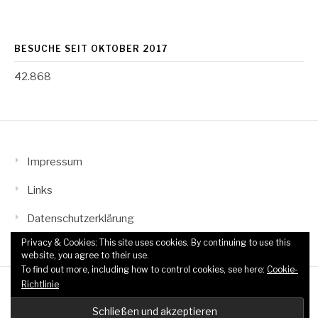
BESUCHE SEIT OKTOBER 2017
42.868
Impressum
Links
Datenschutzerklärung
Privacy & Cookies: This site uses cookies. By continuing to use this
website, you agree to their use.
To find out more, including how to control cookies, see here:
Cookie-
Richtlinie
Copyright © 2026 TTF Wahn-Grengel. All Rights Reserved.
Fashify Theme by
FRT