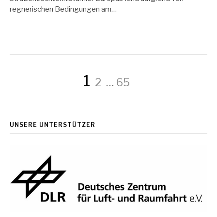
regnerischen Bedingungen am…
Seitennummerie
Page
Page
Page
1
2
…
65
der
UNSERE UNTERSTÜTZER
Beiträge