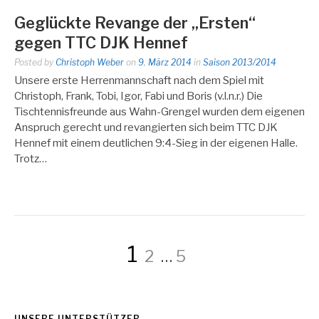
Geglückte Revange der „Ersten“
gegen TTC DJK Hennef
Posted by
Christoph Weber
on
9. März 2014
in
Saison 2013/2014
Unsere erste Herrenmannschaft nach dem Spiel mit
Christoph, Frank, Tobi, Igor, Fabi und Boris (v.l.n.r.) Die
Tischtennisfreunde aus Wahn-Grengel wurden dem eigenen
Anspruch gerecht und revangierten sich beim TTC DJK
Hennef mit einem deutlichen 9:4-Sieg in der eigenen Halle.
Trotz…
Seitennummerie
Page
Page
Page
1
2
…
5
der
UNSERE UNTERSTÜTZER