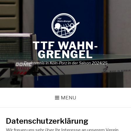
Skip
to
content
TTF WAHN-
GRENGEL
Tischtennis in Köln-Porz in der Saison 2024/25
MENU
Datenschutzerklärung
Wir freuen uns sehr über Ihr Interesse an unserem Verein.