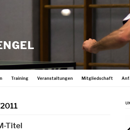
ENGEL
n
Training
Veranstaltungen
Mitgliedschaft
Anf
U
/2011
M-Titel