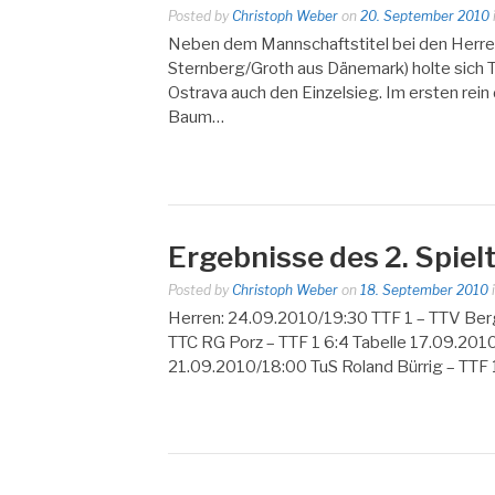
Posted by
Christoph Weber
on
20. September 2010
Neben dem Mannschaftstitel bei den Herre
Sternberg/Groth aus Dänemark) holte sich
Ostrava auch den Einzelsieg. Im ersten rein
Baum…
Ergebnisse des 2. Spiel
Posted by
Christoph Weber
on
18. September 2010
Herren: 24.09.2010/19:30 TTF 1 – TTV Ber
TTC RG Porz – TTF 1 6:4 Tabelle 17.09.2010/
21.09.2010/18:00 TuS Roland Bürrig – TTF