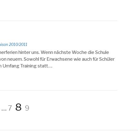
aison 2010/2011
merferien hinter uns. Wenn nächste Woche die Schule
g von neuem. Sowohl für Erwachsene wie auch für Schüler
m Umfang Training statt….
erierung
age
Page
Page
Page
8
…
7
9