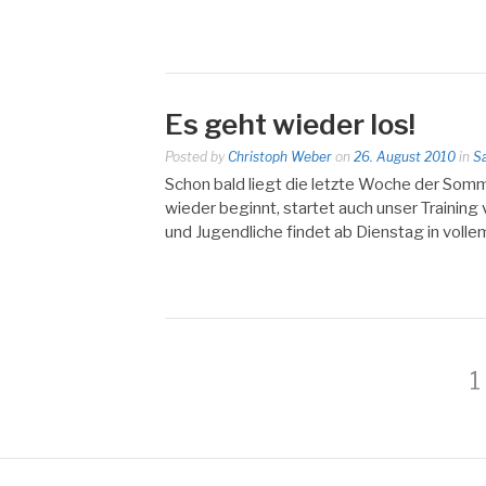
Es geht wieder los!
Posted by
Christoph Weber
on
26. August 2010
in
S
Schon bald liegt die letzte Woche der Som
wieder beginnt, startet auch unser Trainin
und Jugendliche findet ab Dienstag in volle
Seitennumm
P
1
der