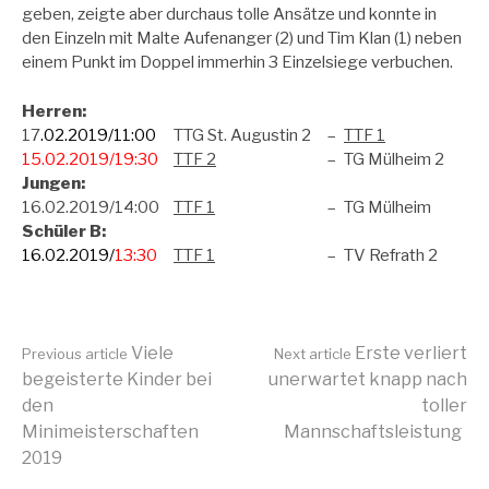
geben, zeigte aber durchaus tolle Ansätze und konnte in
den Einzeln mit Malte Aufenanger (2) und Tim Klan (1) neben
einem Punkt im Doppel immerhin 3 Einzelsiege verbuchen.
Herren:
17
.02.2019/11:00
TTG St. Augustin 2
–
TTF 1
15.02.2019/19:30
TTF 2
–
TG Mülheim 2
Jungen:
16.02.2019/14:00
TTF 1
–
TG Mülheim
Schüler B:
16.02.2019/
13:30
TTF 1
–
TV Refrath 2
Continue
Viele
Erste verliert
Previous article
Next article
begeisterte Kinder bei
unerwartet knapp nach
den
toller
Reading
Minimeisterschaften
Mannschaftsleistung
2019