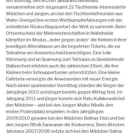
Am Sonntag, des letzten Januarwochenendes
versammelten sich insgesamt 22 Tischtennis-interessierte
Mädchen und Jungen, um bei den Tischtennisfreunden aus
Wahn-Grengel ihre ersten Wettkampferfahrungen mit der
schnellsten Rückschlagsportart der Welt zu sammeln. Beim
Ortsentscheid der Minimeisterschaften in Wahnheide
kämpften im Modus „Jeder gegen Jeden“ die Kleinen in ihrer
jeweiligen Altersklasse um die begehrten Tickets, die zur
Teilnahme am Kreisentscheid berechtigen. Eine tolle
Stimmung und an Spannung zum Teil kaum zu überbietende
Ballwechsel erlebten auch die zahlreichen Eltern, die ihre
Kleinen beim Schnupperturnier unterstützten. Eine kleine
Cafeteria versorgte die Anwesenden mit neuer Energie.
Nach einem spannenden Vormittag standen die Sieger der
Jahrgänge 2010 und jünger bereits gegen Mittag fest. Im
Jahrgang 2011 und jünger konnte sich Ratu Kullakowski bei
den Mädchen – und bei den Jungen Meiko Nikelis den
ersten Podestplatz erspielen. In den Jahrgängen
2009/2010 gewann bei den Mädchen Belinay Ekici und bei
den Jungen Ritvik Saravanan die Konkurrenz. Beim ältesten
Jahrgang 2007/2008 setzte sich bei den Mädchen Salma