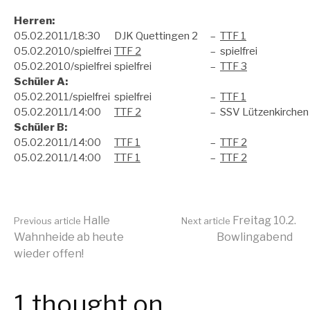
Herren:
05.02.2011/18:30
DJK Quettingen 2
–
TTF 1
05.02.2010/spielfrei
TTF 2
–
spielfrei
05.02.2010/spielfrei
spielfrei
–
TTF 3
Schüler A:
05.02.2011/spielfrei
spielfrei
–
TTF 1
05.02.2011/14:00
TTF 2
–
SSV Lützenkirchen
Schüler B:
05.02.2011/14:00
TTF 1
–
TTF 2
05.02.2011/14:00
TTF 1
–
TTF 2
Continue
Halle
Freitag 10.2.
Previous article
Next article
Wahnheide ab heute
Bowlingabend
wieder offen!
Reading
1 thought on