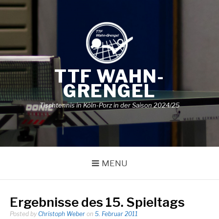
Skip
to
content
TTF WAHN-
GRENGEL
Tischtennis in Köln-Porz in der Saison 2024/25
MENU
Ergebnisse des 15. Spieltags
Posted by
Christoph Weber
on
5. Februar 2011