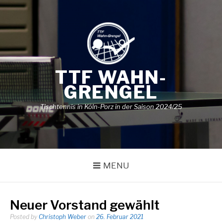
Skip
to
content
TTF WAHN-
GRENGEL
Tischtennis in Köln-Porz in der Saison 2024/25
MENU
Neuer Vorstand gewählt
Posted by
Christoph Weber
on
26. Februar 2021