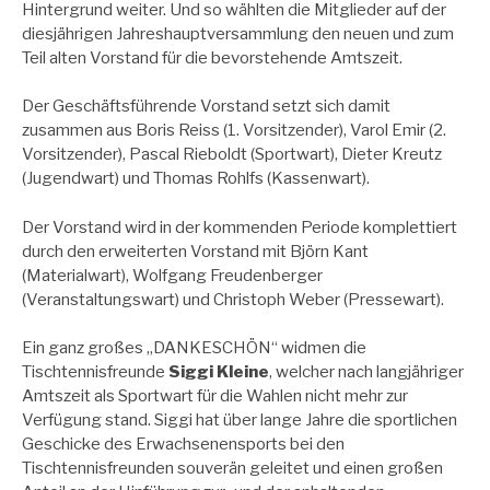
Hintergrund weiter. Und so wählten die Mitglieder auf der
diesjährigen Jahreshauptversammlung den neuen und zum
Teil alten Vorstand für die bevorstehende Amtszeit.
Der Geschäftsführende Vorstand setzt sich damit
zusammen aus Boris Reiss (1. Vorsitzender), Varol Emir (2.
Vorsitzender), Pascal Rieboldt (Sportwart), Dieter Kreutz
(Jugendwart) und Thomas Rohlfs (Kassenwart).
Der Vorstand wird in der kommenden Periode komplettiert
durch den erweiterten Vorstand mit Björn Kant
(Materialwart), Wolfgang Freudenberger
(Veranstaltungswart) und Christoph Weber (Pressewart).
Ein ganz großes „DANKESCHÖN“
widmen die
Tischtennisfreunde
Siggi Kleine
, welcher nach langjähriger
Amtszeit als Sportwart für die Wahlen nicht mehr zur
Verfügung stand. Siggi hat über lange Jahre die sportlichen
Geschicke des Erwachsenensports bei den
Tischtennisfreunden souverän geleitet und einen großen