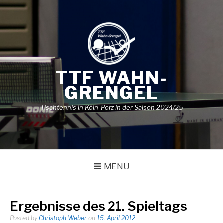
Skip
to
content
TTF WAHN-
GRENGEL
Tischtennis in Köln-Porz in der Saison 2024/25
MENU
Ergebnisse des 21. Spieltags
Posted by
Christoph Weber
on
15. April 2012