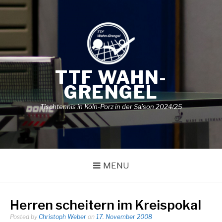
Skip
to
content
TTF WAHN-
GRENGEL
Tischtennis in Köln-Porz in der Saison 2024/25
MENU
Herren scheitern im Kreispokal
Posted by
Christoph Weber
on
17. November 2008